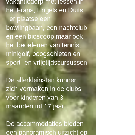
vakantiedorp met lessen in
het Frans, Engels en Duits.
Ter plaatse een
bowlingbaan, een nachtclub
en een bioscoop
maar ook
het beoefenen van tennis,
minigolf, boogschieten en
sport- en vrijetijdscursussen
De allerkleinsten kunnen
zich vermaken in de clubs
voor kinderen van 3
maanden tot 17 jaar.
De accommodaties bieden
een panoramisch uitzicht op