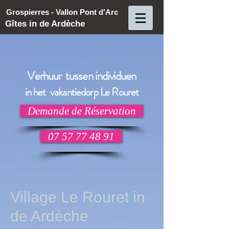
Grospierres - Vallon Pont d'Arc
Gîtes in de Ardèche
Verhuur tussen individuen
in het vakantiedorp Le Rouret
Demande de Réservation
07 57 77 48 91
Village Le Rouret in
de Ardèche