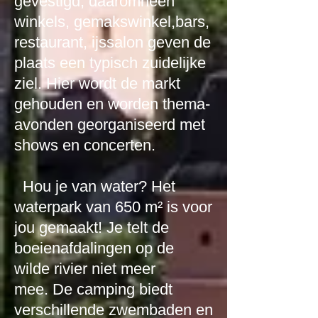
gevestigd, daaromheen
winkels,
gemakswinkel,
bars,
restaurant, ijssalon geven de
plaats een typisch zuidelijke
ziel. Hier wordt de markt
gehouden en worden thema-
avonden georganiseerd met
shows en concerten.
Hou je van water? Het
waterpark van 650 m² is voor
jou gemaakt! Je telt de
boeienafdalingen op de
wilde rivier niet meer
mee.
De camping biedt
verschillende zwembaden en