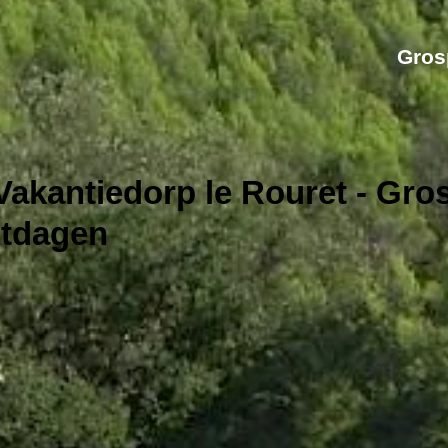
Grosp
Vakantiedorp le Rouret - Gro
stdagen