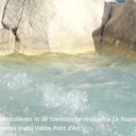
rticulieren in de toeristische residentie Le Roure
erres (nabij Vallon Pont d'Arc).