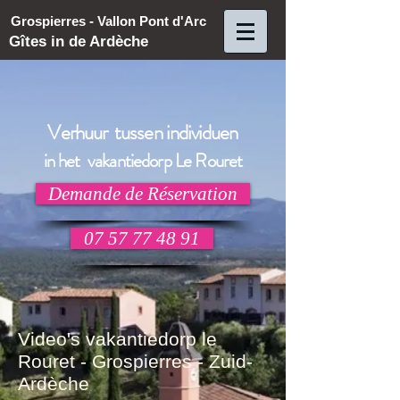
Grospierres - Vallon Pont d'Arc
Gîtes in de Ardèche
Verhuur tussen individuen
in het vakantiedorp Le Rouret
Demande de Réservation
07 57 77 48 91
Video's vakantiedorp le
Rouret - Grospierres - Zuid-
Ardèche