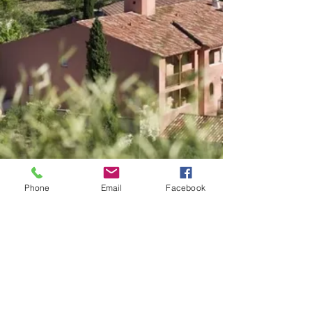
Phone
Email
Facebook
Verhuur van gites tussen
particulieren in de toeristische
residentie Le Rouret Pierre et
Vacances. Residentie gelegen in