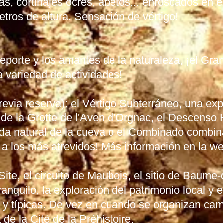
s, cortinajes ocres, abetos... enroscados en eq
tros de altura. Sensación de vértigo!
eporte y los amantes de la naturaleza, ¡el Gra
 variedad de actividades!
revia reserva): el Vértigo Subterráneo, una ex
 de la Grotte de l'Aven d'Orgnac, el Descenso 
ada natural de la cueva o el Combinado combin
er a los más atrevidos! Más información en la w
Site, el circuito de Maubois, el sitio de Baum
anquilo, la exploración del patrimonio local y 
s y típicas. De vez en cuando se organizan ca
e la Cité de la Préhistoire.