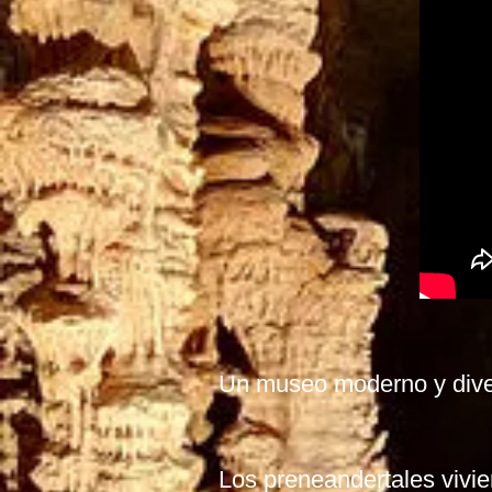
Un museo moderno y dive
Los preneandertales vivi