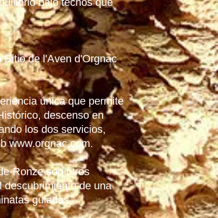
uilibrio bajo techos que
n Sitio de l'Aven d'Orgnac
periencia única que permite
Histórico, descenso en
ando los dos servicios,
eb
www.orgnac.com
.
e-de-Ronze son otros
el descubrimiento de una
minatas guiadas,