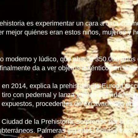
Prehistoria es experimentar un cara a cara con
 mejor quiénes eran estos niños, mujeres y h
o moderno y lúdico, que abarca 350.000 años
 finalmente da a ver objetos auténticos en la v
n 2014, explica la prehistoria de Europa Occi
tiro con pedernal y lanza y otras actividades p
s expuestos, procedentes de excavaciones en A
a Ciudad de la Prehistoria, sorprende por sus 
bterráneos. Palmeras gigantes, fístulas traslúc