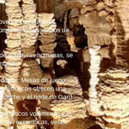
movedor con nuestros
ombres no tan lejanos de
 de aventuras humanas, se
entana.
dental. Mesas de juego,
rehistóricas ofrecen una
rdèche y el norte de Gard.
gigantescos volúmenes y la
idas, excéntricas, velas,