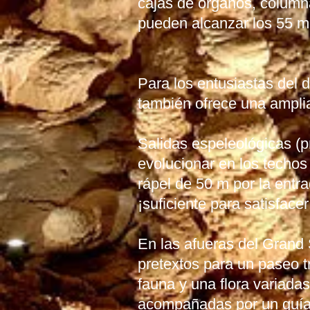
cajas de órganos, columna
pueden alcanzar los 55 me
Para los entusiastas del d
también ofrece una amplia
Salidas espeleológicas (p
evolucionar en los techos
rápel de 50 m por la entr
¡suficiente para satisfac
En las afueras del Grand 
pretextos para un paseo tr
fauna y una flora variada
acompañadas por un guía d