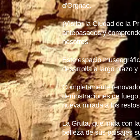
d'Orgnac.
¡Visitar la Ciudad de la 
antepasados y comprender
nosotros!
Este espacio museográfic
desarrolla a largo plazo y
Completamente renovado e
demostraciones de fuego, 
nueva mirada a los resto
La Gruta, que linda con l
belleza de sus paisajes su