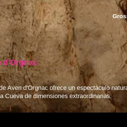
Grosp
n d'Orgnac
 de Aven d'Orgnac ofrece un espectáculo natur
 la Cueva de dimensiones extraordinarias.