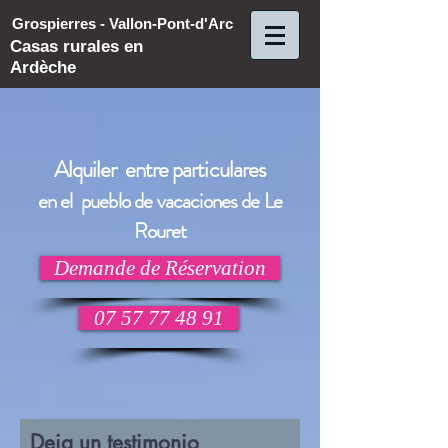
Grospierres - Vallon-Pont-d'Arc
Casas rurales en
Ardèche
Alquiler entre particulares
en el pueblo de vacaciones de Le
Rouret
Demande de Réservation
07 57 77 48 91
Deja un testimonio