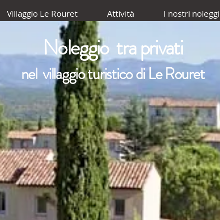
Villaggio Le Rouret
Attività
I nostri noleggi
Noleggio tra privati
nel villaggio turistico di Le Rouret