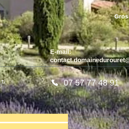
Grosp
E-mail:
contact.domainedurouret
ti
07 57 77 48 91