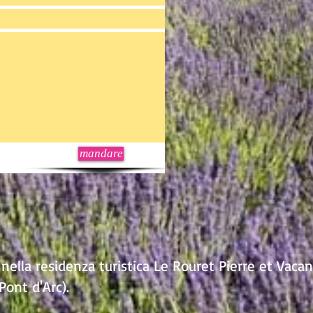
mandare
ti nella residenza turistica Le Rouret Pierre et Vaca
Pont d'Arc).