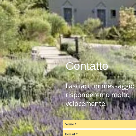
Contatto
Lasciaci un messaggio, 
risponderemo molto
velocemente.