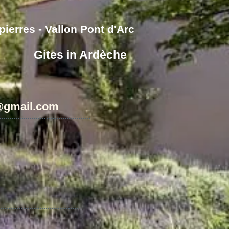
ierres - Vallon Pont d'Arc
Gites in Ardèche
@gmail.com