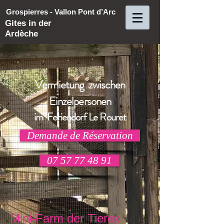
Grospierres - Vallon Pont d’Arc
Gites in der
Ardèche
Vermietung zwischen
Einzelpersonen
im Feriendorf Le Rouret
Demande de Réservation
07 57 77 48 91
x
Mini-Farm der Tiere